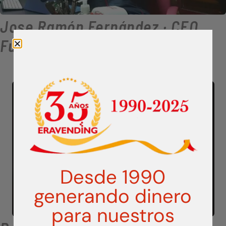
Jose Ramón Fernández · CEO
Fundador GRUPO ERAVENDING
Desde 1990
generando dinero
para nuestros