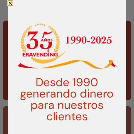
UN MUNDO DE
Desde 1990
EXPENDEDORAS
generando dinero
VISITAR
para nuestros
clientes