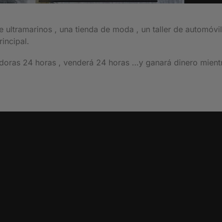
de ultramarinos , una tienda de moda , un taller de automóvi
incipal.
doras 24 horas , venderá 24 horas …y ganará dinero mientr