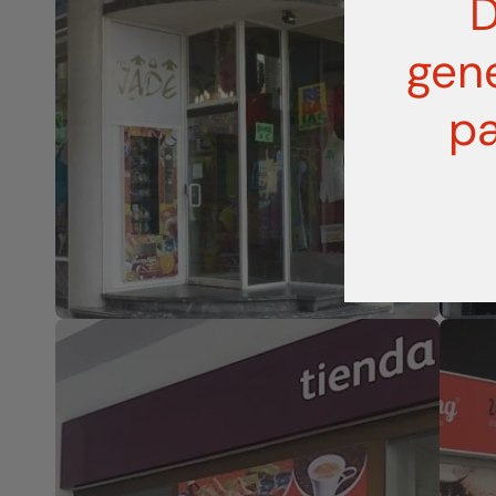
D
gen
pa