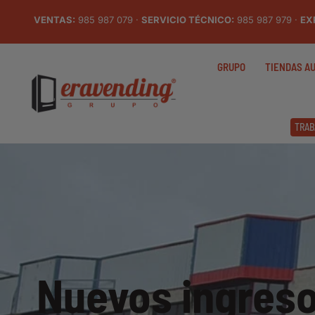
VENTAS:
985 987 079 ·
SERVICIO TÉCNICO:
985 987 979 ·
EX
GRUPO
TIENDAS A
TRAB
Nuevos ingreso