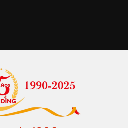
, llámenos e infórmese llamada gratuita 900 108 677.