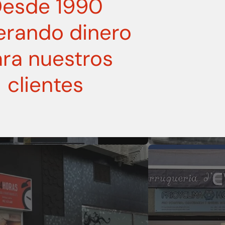
esde 1990
erando dinero
ra nuestros
clientes