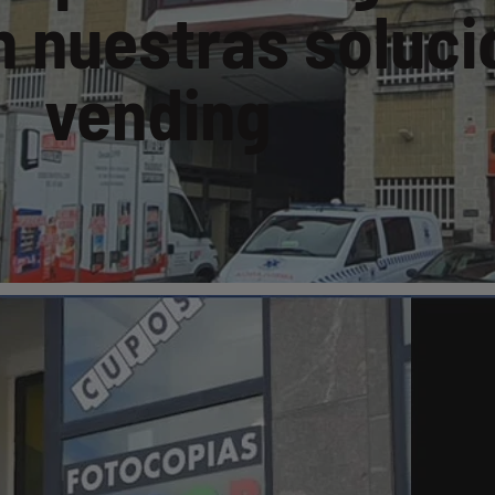
n nuestras soluc
vending