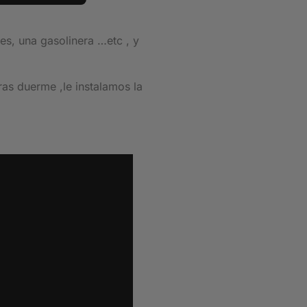
les, una gasolinera …etc , y
as duerme ,le instalamos la