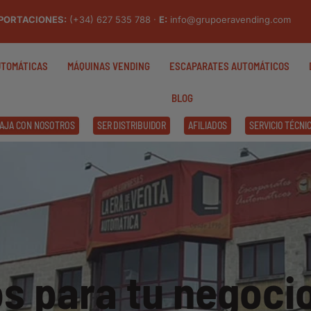
PORTACIONES:
(+34) 627 535 788 ·
E:
info@grupoeravending.com
UTOMÁTICAS
MÁQUINAS VENDING
ESCAPARATES AUTOMÁTICOS
BLOG
AJA CON NOSOTROS
SER DISTRIBUIDOR
AFILIADOS
SERVICIO TÉCNI
s para tu negocio