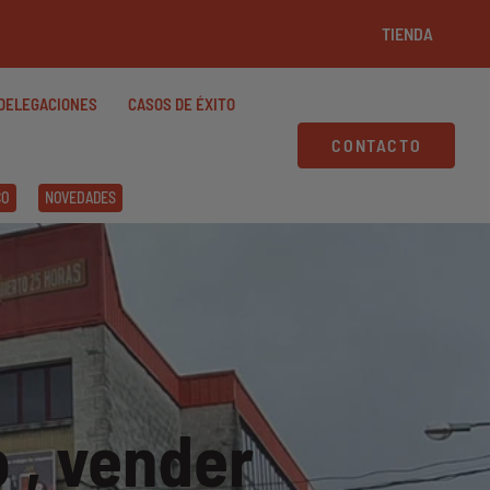
TIENDA
DELEGACIONES
CASOS DE ÉXITO
CONTACTO
CO
NOVEDADES
 , vender