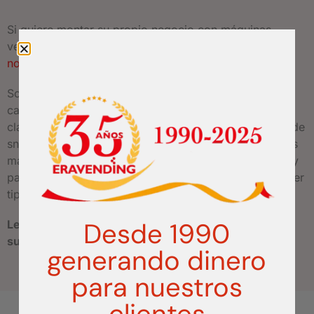
Si quiere montar su propio negocio con máquinas
vending en La Coruña, no dude en
consultar con
nosotros
.
Somos fabricantes y distribuidores de un amplio
catálogo de
máquinas expendedoras
. Desde las
clásicas máquinas de café, a las populares máquinas de
snacks, bebidas y chuches, pasando por las modernas
máquinas de comida caliente, productos de farmacia y
parafarmacia o máquinas personalizadas para cualquier
tipo de producto.
Desde 1990
Le prepararemos un presupuesto sin compromiso a
su medida.
generando dinero
para nuestros
clientes