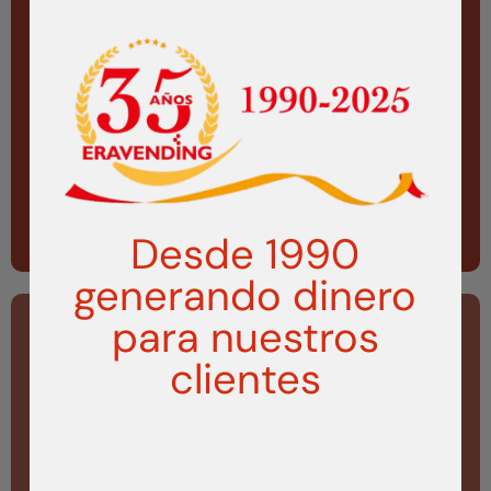
UN MUNDO DE
EXPENDEDORAS
Desde 1990
VISITAR
generando dinero
para nuestros
clientes
LA EXCELENCIA EN