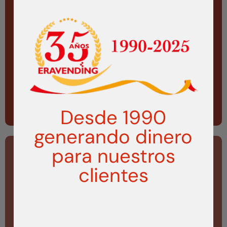
UN MUNDO DE
EXPENDEDORAS
Desde 1990
VISITAR
generando dinero
para nuestros
clientes
LA EXCELENCIA EN