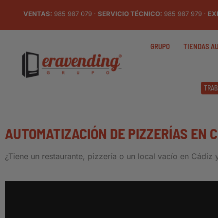
VENTAS:
985 987 079 ·
SERVICIO TÉCNICO:
985 987 979 ·
EX
GRUPO
TIENDAS A
TRAB
AUTOMATIZACIÓN DE PIZZERÍAS EN C
¿Tiene un restaurante, pizzería o un local vacío en Cádiz 