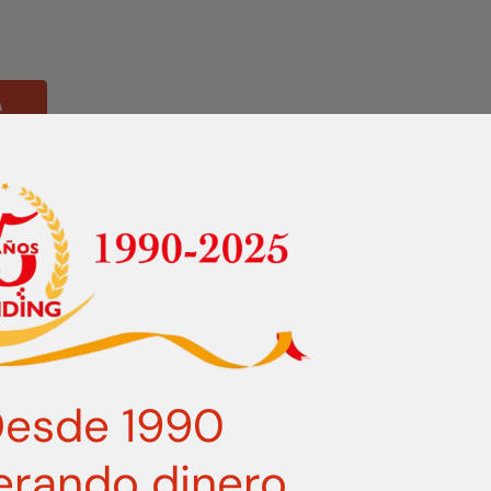
A
NOMBRE
CORREO E
zería 24
as en
CIUDAD Y PROVINCIA
TELÉFON
esde 1990
¿QUÉ NECESITAS?
erando dinero