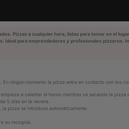
s. Pizzas a cualquier hora, listas para tomar en el lugar 
. Ideal para emprendedores y profesionales pizzeros. Ins
te. En ningún momento la pizza entra en contacto con los 
 empieza a calentar el horno mientras va sacando la pizza 
ta 5 días en la nevera.
 la pizza se introduce automáticamente.
ara su recogida.