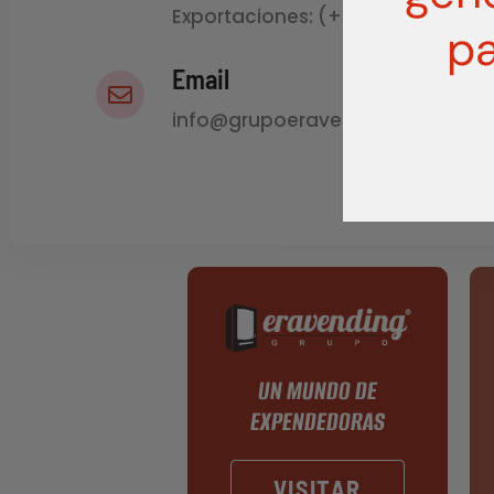
Exportaciones: (+34) 627 535 78
pa
Email
info@grupoeravending.com
UN MUNDO DE
EXPENDEDORAS
VISITAR