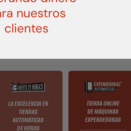
8
ra nuestros
ACEPTACIÓN
clientes
ACEPTO LA
POLÍTICA DE PRIVACIDAD
TIENDA ONLINE
LA EXCELENCIA EN
DE MÁQUINAS
TIENDAS
EXPENDEDORAS
AUTOMÁTICAS
24 HORAS