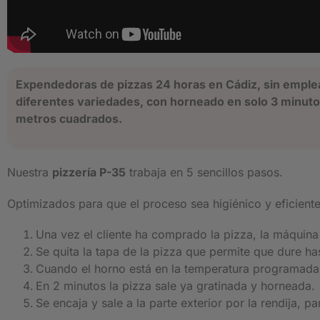
Expendedoras de pizzas 24 horas en Cádiz, sin empleado
diferentes variedades, con horneado en solo 3 minutos
metros cuadrados.
Nuestra
pizzería P-35
trabaja en 5 sencillos pasos.
Optimizados para que el proceso sea higiénico y eficien
Una vez el cliente ha comprado la pizza, la máquina
Se quita la tapa de la pizza que permite que dure has
Cuando el horno está en la temperatura programada,
En 2 minutos la pizza sale ya gratinada y horneada.
Se encaja y sale a la parte exterior por la rendija, p