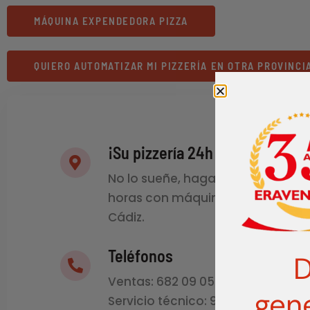
MÁQUINA EXPENDEDORA PIZZA
QUIERO AUTOMATIZAR MI PIZZERÍA EN OTRA PROVINCI
¡Su pizzería 24h en Cádiz!
No lo sueñe, haga realidad su piz
horas con máquinas expendedor
Cádiz.
Teléfonos
D
Ventas: 682 09 05 84
gen
Servicio técnico: 985 987 079