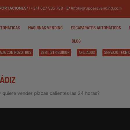
PORTACIONES:
(+34) 627 535 788 ·
E:
info@grupoeravending.com
UTOMÁTICAS
MÁQUINAS VENDING
ESCAPARATES AUTOMÁTICOS
BLOG
AJA CON NOSOTROS
SER DISTRIBUIDOR
AFILIADOS
SERVICIO TÉCNI
ÁDIZ
y quiere vender pizzas calientes las 24 horas?