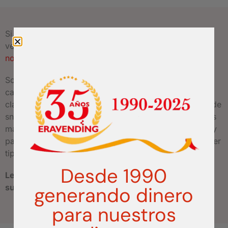
Si quiere montar su propio negocio con máquinas
vending en Ciudad Real, no dude en
consultar con
nosotros
.
Somos fabricantes y distribuidores de un amplio
catálogo de
máquinas expendedoras
. Desde las
clásicas máquinas de café, a las populares máquinas de
snacks, bebidas y chuches, pasando por las modernas
máquinas de comida caliente, productos de farmacia y
parafarmacia o máquinas personalizadas para cualquier
tipo de producto.
Desde 1990
Le prepararemos un presupuesto sin compromiso a
su medida.
generando dinero
para nuestros