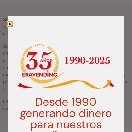
Si quiere montar su propio negocio con máquinas
vending en Guadalajara, no dude en
consultar con
nosotros
.
Somos fabricantes y distribuidores de un amplio
catálogo de
máquinas expendedoras
. Desde las
clásicas máquinas de café, a las populares máquinas de
snacks, bebidas y chuches, pasando por las modernas
máquinas de comida caliente, productos de farmacia y
parafarmacia o máquinas personalizadas para cualquier
tipo de producto.
Desde 1990
Le prepararemos un presupuesto sin compromiso a
su medida.
generando dinero
para nuestros