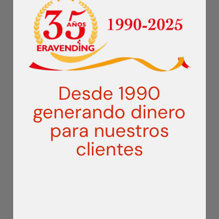
SNACKS Y BEBIDAS
SERIE L
Desde 1990
GALERÍA DE
generando dinero
EXPENDEDORA DE
para nuestros
SNACKS Y BEBIDAS
clientes
SERIE L